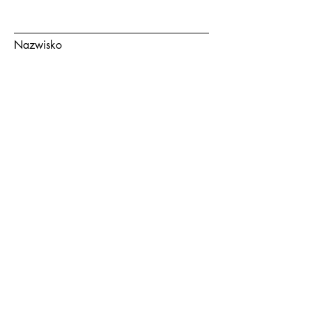
Nazwisko
Adres email
Temat
Wiadomość