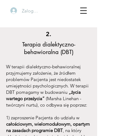
Zaloguj się
2.
Terapia dialektyczno-
behawioralna (DBT)
W terapii dialektyczno-behawioralnej
przyjmujemy założenie, że źródłem
problemów Pacjenta jest niedostatek
umiejętności psychologicznych. W terapii
DBT pomagamy w budowaniu
„życia
wartego przeżycia”
(Marsha Linehan -
twórczyni nurtu), co odbywa się poprzez:
1) zaproszenie Pacjenta do udziału w
całościowym, wielomodułowym, opartym
na zasadach programie DBT
, na który