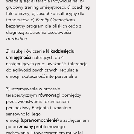
składają się: a) terapia indywidualna, b)
grupowy trening umiejętności, c) coaching
telefoniczny, d) zespół konsultacyjny dla
terapeutów, e)
Family Connections
-
bezpłatny program dla bliskich osób z
diagnozą zaburzenia osobowości
borderline
2) naukę i ćwiczenie
kilkudziesięciu
umiejętności
należących do 4
następujących grup: uważność, tolerancja
dolegliwości psychicznych, regulacja
emocji, skuteczność interpersonalna
3) utrzymywanie w procesie
terapeutycznym
równowagi
pomiędzy
przeciwieństwami: rozumieniem
perspektywy Pacjenta i uznaniem
sensowności jego
emocji
(uprawomocnienie)
a zachęcaniem
go do
zmiany
problemowego
zachowania, i towarzyszeniem mu w jej